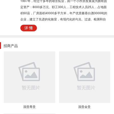
1997年，经过十多年的艰苦拓业，由一个小作房发展成为拥有固
定资产：8000多万元、职工300人，工程技术人员25人，占地面
积60亩，厂房面积40000多平方米，年产优质酱香白酒3000吨的
企业，建立了先进的化验室，有现代化的勾兑、过滤、检测和自
动灌装设备，对产品质量严格把关。本企业经省、地、市质量技
术监督局考核验收合格，取得了国家质量技术监督局发给的《全
国白酒工业产品生产许可证》。 我厂生产的国贵酒是地地道
道的纯粱酱香白酒，具有酱香突出，幽雅细腻、回味悠长、空杯
招商产品
留香之特点，是地道的茅台镇原产地佳酿。 面对白酒市场的
严峻挑战，本着求实创新的精神，凭借自身坚实牢固的基础，正
朝着品牌系列化、产品优质化、生产规模化，管理科学化的目标
继续迈进。我们坚信国贵酒业有限公司一定能够充分利用好茅台
镇得天独地厚的酿酒自然条件和独特的酒文化资源，把握时机，
与时俱进，为发展白酒业谱写新篇章。
国贵尊贵
国贵金贵