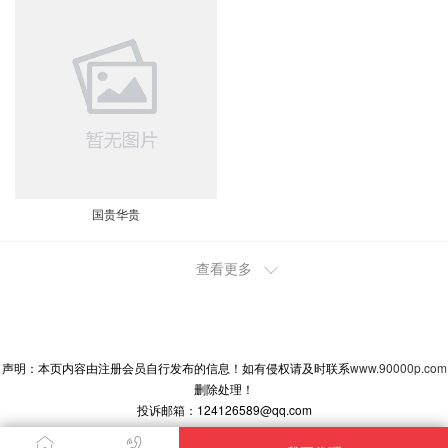
国贵华贵
查看更多
2024-11-16 18:48:28
北京代理商
贴牌
2024-9-24 20:35:51
声明：本页内容由注册会员自行发布的信息！如有侵权请及时联系
www.90000p.com
山东烟台代理商
删除处理！
我想在烟台地区代理一款定制酒。价位在500元
投诉邮箱：124126589@qq.com
左右的酒质，请给我一个方案