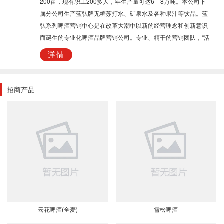
200亩，现有职工200多人，年生产量可达6—8万吨。本公司下
属分公司生产蓝弘牌无糖苏打水、矿泉水及各种果汁等饮品。蓝
弘系列啤酒营销中心是在改革大潮中以新的经营理念和创新意识
而诞生的专业化啤酒品牌营销公司。专业、精干的营销团队，“活
出生命意义”的公司精神，求实创新，锲而不舍的追求，将会在业
界创造显赫的传奇。海纳百川、能荣乃大的胸怀；“想干事的人有
机会、会干事的人有舞台、能干事的人有地位”的用人观；你能给
我个支点，我就能撬动地球的磅礴气势，将会聚天下英才，缔造
招商产品
啤酒王国的神话。不负使命、追求卓越、实现价值、铸就名牌的
公司使命；谁开荒谁收获、谁种树谁摘果、为顾客创造价值的经
营宗旨、用心酿造每一滴啤酒，让每滴啤酒都是精品的质量意
识；顾客是我们的衣食父母的服务理念；变则生、不变则死的公
司经营战略：“以人为本、诚信为本”的企业经营核心；将会缔造
啤酒行业的奇迹。
云花啤酒(全麦)
雪松啤酒