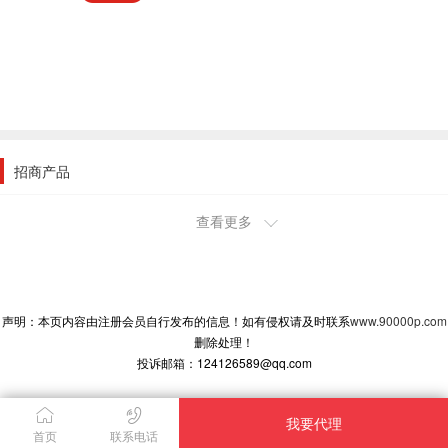
招商产品
查看更多
2018-2-12 19:41:01
浙江杭州市代理商
我想代理
2017-9-21 11:52:12
声明：本页内容由注册会员自行发布的信息！如有侵权请及时联系
www.90000p.com
山东省菏泽市代理商
删除处理！
有意向代理，请与我联系！
投诉邮箱：124126589@qq.com
2017-9-21 11:49:19
山东省菏泽市代理商
我要代理
有意向代理，请与我联系！
首页
联系电话