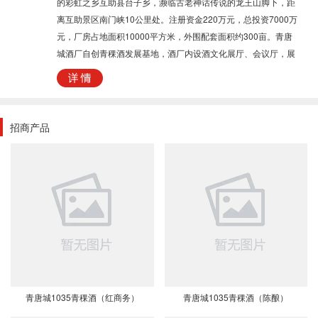
的彩虹之乡互助县台子乡，濒临古老神话传说的龙王山脚下，距
离互助景区南门峡10公里处。注册资金220万元，总投资7000万
元，厂房占地面积10000平方米，外围配套面积约300亩。青唐
城酒厂自创青稞酒发展基地，酒厂内设酒文化展厅、会议厅，展
示了青海省酒文化从古至今的酒文化历史。公司自创建至今，青
唐城1035商标先后获得互助县好商标，海东市知名商标，2013
年度被评为青海省著名商标。公司主营业务为青唐城1035原生态
高原青稞文化酒的研发、生产、销售，现主要产品含青唐城1035
招商产品
内参、青唐城1035至尊、青唐城1035青花原浆、青唐城1035青
花双支、青唐城1035双支礼盒、青唐城1035陈酿、青唐城1035
陈酿（红商务）系列。是全国唯一一家生产原生态高原青稞文化
酒企业。青唐城1035含义：一、青唐城青唐城就是今天的西宁
市，它现在的遗址在西宁城中区，南门位于城中区高速路南门外
体育场，北门位于城中区北大街，东西门由于历史的变迁和时代
的发展，逐渐消失了。青唐城是丝绸之路南路和唐蕃古道上的重
镇。（注解）：唐代这里叫鄯城。安史之乱后，吐蕃从唐
青唐城1035青稞酒（红商务）
青唐城1035青稞酒（陈酿）