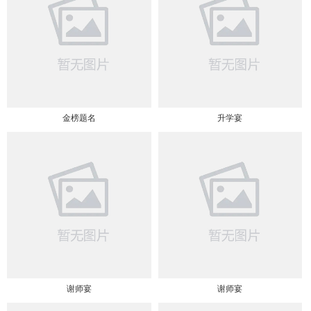
金榜题名
升学宴
谢师宴
谢师宴