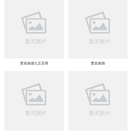
曹皇御酒九五至尊
曹皇御酒