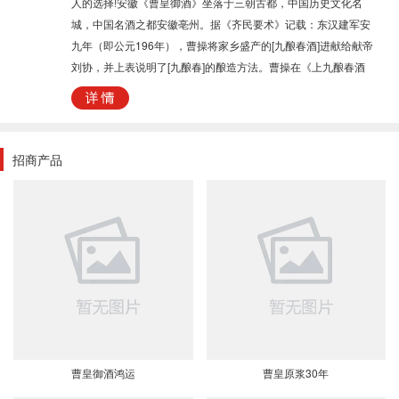
人的选择!安徽《曹皇御酒》坐落于三朝古都，中国历史文化名
城，中国名酒之都安徽亳州。据《齐民要术》记载：东汉建军安
九年（即公元196年），曹操将家乡盛产的[九酿春酒]进献给献帝
刘协，并上表说明了[九酿春]的酿造方法。曹操在《上九酿春酒
奏》中说：[臣县故令南阳郭芝，有九酿春酒法。用曲二十斤，流
水五石，腊月二日渍曲，正月解冻，用好稻米，漉去曲渣，
酿……三日一酿，满九斜米止，臣得法，酿之，常善；其上清，
滓亦可饮。若以九酿苦难饮，增为十酿，差且易饮，不病。今谨
招商产品
上献]。这是亳州白酒作为贡酒的最早文字记载，也是距今1800多
年[曹皇御酒]的源头。[曹皇御酒]以优质高粱、大麦、小麦、玉
米、豌豆为主要原料。以[曹皇御酒]独特的酿造方法加以酿造，窖
香浓郁，口味丰满，入口绵甜干洌，纯正。相信品牌的力量，相
信曹皇御酒曹皇御酒，酝酿幸福的新派徽酒2011年，曹皇御酒以
精准的定位，崭新的形象、稳定的品质和创新的口感，为广大经
销商创造了全新的财富良机！曹皇御酒，以“中低档价位，高档形
象”的面貌呈现在大众消费群体面前，它将是更精准的操作思路运
作市场，一定能够再
曹皇御酒鸿运
曹皇原浆30年