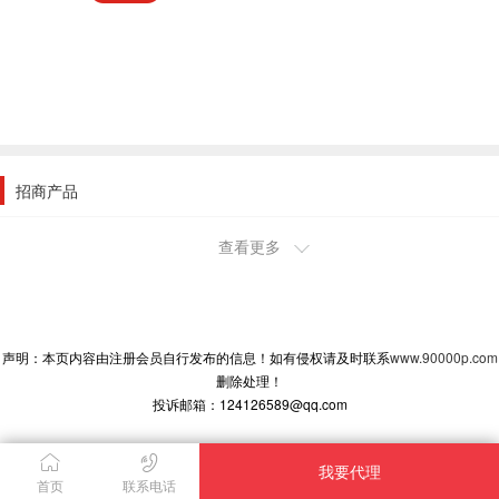
招商产品
查看更多
安徽古井集团股份有限公司
贵州茅台系列酒专营店
深圳荣欣酒业有限公司
声明：本页内容由注册会员自行发布的信息！如有侵权请及时联系
www.90000p.com
广东金凤生物科技有限公司
删除处理！
北京君客酒业有限公司
投诉邮箱：124126589@qq.com
泸州金典酒业公司
北京君客酒业有限公司
我要代理
福建省柒斗金酒业有限公司
首页
联系电话
澳华绿园