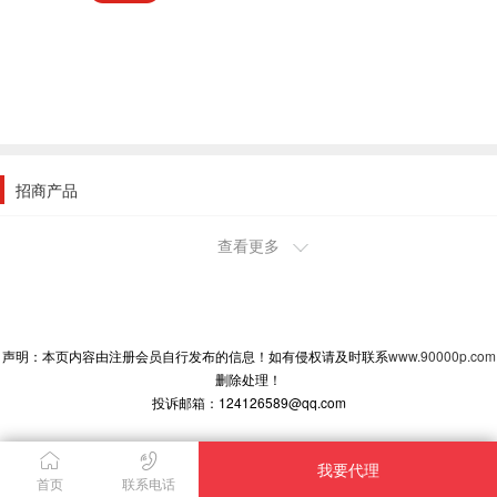
招商产品
查看更多
2019-3-14 21:54:13
山西阳泉市代理商
我想代理
2013-11-12 17:28:03
声明：本页内容由注册会员自行发布的信息！如有侵权请及时联系
www.90000p.com
福建福州市代理商
删除处理！
展销会看到的
投诉邮箱：124126589@qq.com
2013-11-9 10:14:25
贵州福泉市代理商
我要代理
代理
首页
联系电话