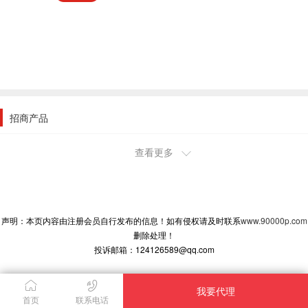
招商产品
查看更多
2011-11-14 17:53:33
河北唐山市代理商
三人帮酒要代理
2010-10-5 10:16:21
声明：本页内容由注册会员自行发布的信息！如有侵权请及时联系
www.90000p.com
山东阳谷县代理商
删除处理！
需要多少钱投资
投诉邮箱：124126589@qq.com
安徽古井集团股份有限公司
贵州茅台系列酒专营店
我要代理
深圳荣欣酒业有限公司
首页
联系电话