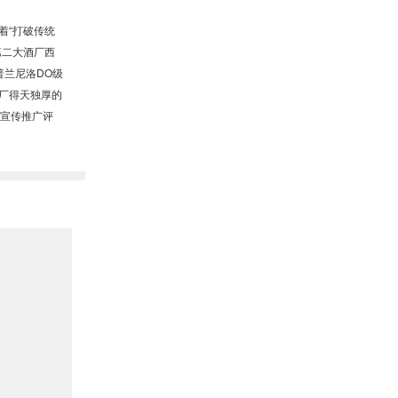
本着“打破传统
第二大酒厂西
普兰尼洛DO级
酒厂得天独厚的
”宣传推广评
誉和保证。
有限公司与LT
。西班牙
区），属于极端
小时左右的日