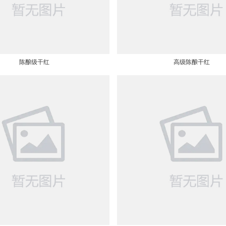
陈酿级干红
高级陈酿干红