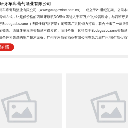
班牙车库葡萄酒业有限公司
州车库葡萄酒业有限公司（www.garagewine.com.cn），成立于21世纪初期。公司
营销方式，让超低价格的西班牙原瓶DO级红酒进入千家万户”的经营理念，与西班牙
牙BodegasLozano（博得佳斯?洛萨诺）葡萄酒厂共同倾力打造，联合推出了一款天
葡萄酒。西班牙车库牌葡萄酒不仅质优，而且价廉，这得益于BodegasLozano葡萄
植条件和先进的生产技术设备。广州车库葡萄酒业有限公司在第六届广州地区“放心酒
活动中，荣获2008年度深受广州市民欢迎的优质放心酒品之一。我们的品牌绝对有信
009年最引人瞩目的体育盛事之一，LT业余高尔夫慈善大奖赛。我司广州车库葡萄酒业
余高尔夫慈善大奖赛2009为合作伙伴，车库葡萄酒更为高尔夫大赛指定的专用葡萄酒
arage葡萄酒厂建于1920年，坐落于西班牙LaMancha(拉蒙洽，西班牙法定优质产
大陆性气候，其温差变化大，海拔700米以上，年降雨量约350毫米，常年有3000多
，典型的气候特征是理想的葡萄栽培