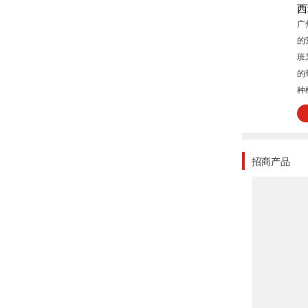
西
广
的
班
的
种
选
2
业
G
招商产品
的
照